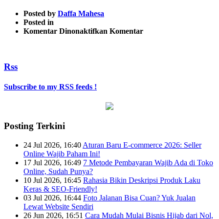
Posted by
Daffa Mahesa
Posted in
pada
Komentar Dinonaktifkan
Komentar
2
Rss
Subscribe to my RSS feeds !
Posting Terkini
24 Jul 2026, 16:40
Aturan Baru E-commerce 2026: Seller
Online Wajib Paham Ini!
17 Jul 2026, 16:49
7 Metode Pembayaran Wajib Ada di Toko
Online, Sudah Punya?
10 Jul 2026, 16:45
Rahasia Bikin Deskripsi Produk Laku
Keras & SEO-Friendly!
03 Jul 2026, 16:44
Foto Jalanan Bisa Cuan? Yuk Jualan
Lewat Website Sendiri
26 Jun 2026, 16:51
Cara Mudah Mulai Bisnis Hijab dari Nol,