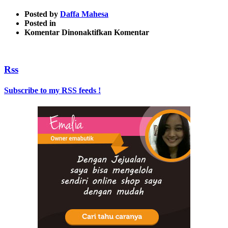
Posted by
Daffa Mahesa
Posted in
pada
Komentar Dinonaktifkan
Komentar
social-
media
(1)
Rss
Subscribe to my RSS feeds !