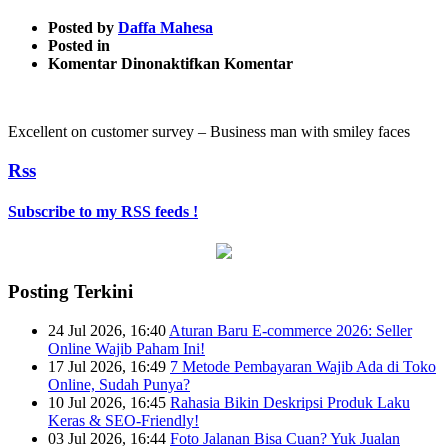
Posted by
Daffa Mahesa
Posted in
pada
Komentar Dinonaktifkan
Komentar
Excellent
on
customer
Excellent on customer survey – Business man with smiley faces
survey
Rss
Subscribe to my RSS feeds !
Posting Terkini
24 Jul 2026, 16:40
Aturan Baru E-commerce 2026: Seller
Online Wajib Paham Ini!
17 Jul 2026, 16:49
7 Metode Pembayaran Wajib Ada di Toko
Online, Sudah Punya?
10 Jul 2026, 16:45
Rahasia Bikin Deskripsi Produk Laku
Keras & SEO-Friendly!
03 Jul 2026, 16:44
Foto Jalanan Bisa Cuan? Yuk Jualan