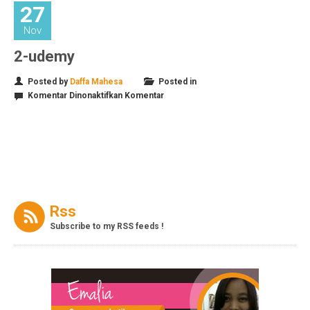
27
Nov
2-udemy
Posted by
Daffa Mahesa
Posted in
pada
Komentar Dinonaktifkan
Komentar
2-
udemy
Rss
Subscribe to my RSS feeds !