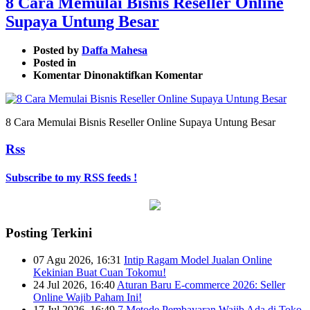
8 Cara Memulai Bisnis Reseller Online
Supaya Untung Besar
Posted by
Daffa Mahesa
Posted in
pada
Komentar Dinonaktifkan
Komentar
8
Cara
Memulai
8 Cara Memulai Bisnis Reseller Online Supaya Untung Besar
Bisnis
Reseller
Rss
Online
Supaya
Untung
Subscribe to my RSS feeds !
Besar
Posting Terkini
07 Agu 2026, 16:31
Intip Ragam Model Jualan Online
Kekinian Buat Cuan Tokomu!
24 Jul 2026, 16:40
Aturan Baru E-commerce 2026: Seller
Online Wajib Paham Ini!
17 Jul 2026, 16:49
7 Metode Pembayaran Wajib Ada di Toko