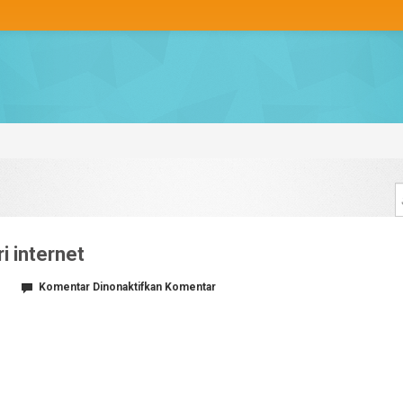
i internet
pada
Komentar Dinonaktifkan
Komentar
cara
mendapatkan
uang
dari
internet