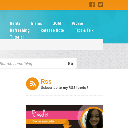
Berita
Bisnis
JOM
Promo
Refreshing
Release Note
Tips & Trik
Tutorial
Rss
Subscribe to my RSS feeds !