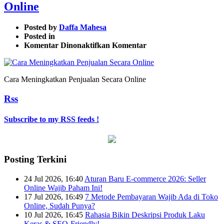
Online
Posted by
Daffa Mahesa
Posted in
pada
Komentar Dinonaktifkan
Komentar
Cara
Meningkatkan
Penjualan
Cara Meningkatkan Penjualan Secara Online
Secara
Online
Rss
Subscribe to my RSS feeds !
Posting Terkini
24 Jul 2026, 16:40
Aturan Baru E-commerce 2026: Seller
Online Wajib Paham Ini!
17 Jul 2026, 16:49
7 Metode Pembayaran Wajib Ada di Toko
Online, Sudah Punya?
10 Jul 2026, 16:45
Rahasia Bikin Deskripsi Produk Laku
Keras & SEO-Friendly!