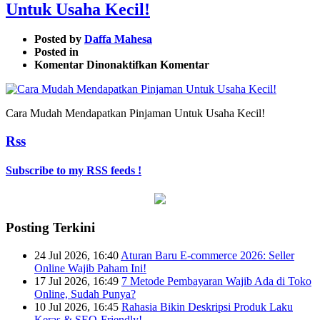
Untuk Usaha Kecil!
Posted by
Daffa Mahesa
Posted in
pada
Komentar Dinonaktifkan
Komentar
Cara
Mudah
Mendapatkan
Cara Mudah Mendapatkan Pinjaman Untuk Usaha Kecil!
Pinjaman
Untuk
Rss
Usaha
Kecil!
Subscribe to my RSS feeds !
Posting Terkini
24 Jul 2026, 16:40
Aturan Baru E-commerce 2026: Seller
Online Wajib Paham Ini!
17 Jul 2026, 16:49
7 Metode Pembayaran Wajib Ada di Toko
Online, Sudah Punya?
10 Jul 2026, 16:45
Rahasia Bikin Deskripsi Produk Laku
Keras & SEO-Friendly!