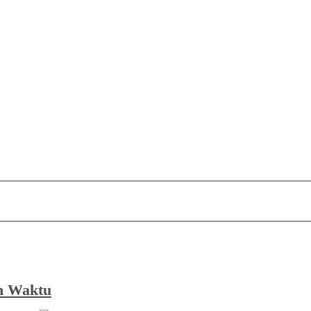
Release Note
Tips & Trik
Tutorial
an Waktu