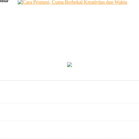
ntar
si,
a
kal
ivitas
u