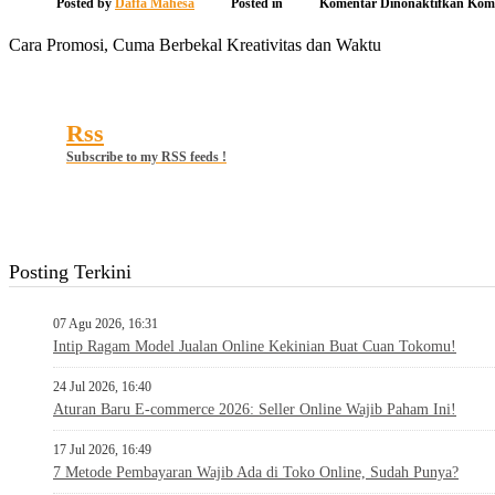
pada
Posted by
Daffa Mahesa
Posted in
Komentar Dinonaktifkan
Kome
Cara
Promo
Cara Promosi, Cuma Berbekal Kreativitas dan Waktu
Cum
Berbe
Kreat
dan
Wakt
Rss
Subscribe to my RSS feeds !
Posting Terkini
07 Agu 2026, 16:31
Intip Ragam Model Jualan Online Kekinian Buat Cuan Tokomu!
24 Jul 2026, 16:40
Aturan Baru E-commerce 2026: Seller Online Wajib Paham Ini!
17 Jul 2026, 16:49
7 Metode Pembayaran Wajib Ada di Toko Online, Sudah Punya?