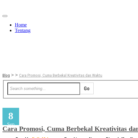
Home
Tentang
Berita
Bisnis
JOM
Promo
Refreshing
>
>
Blog
Cara Promosi, Cuma Berbekal Kreativitas dan Waktu
8
Sep
Cara Promosi, Cuma Berbekal Kreativitas d