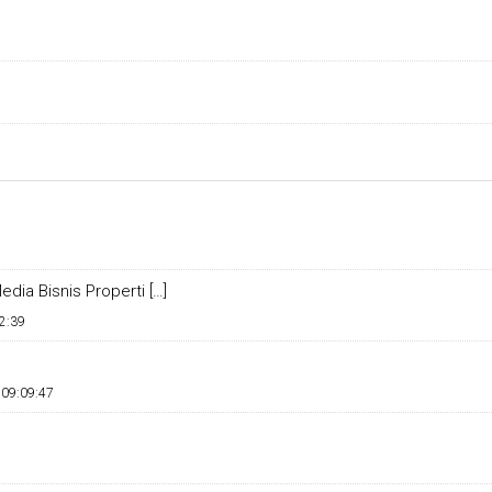
dia Bisnis Properti […]
2:39
 09:09:47