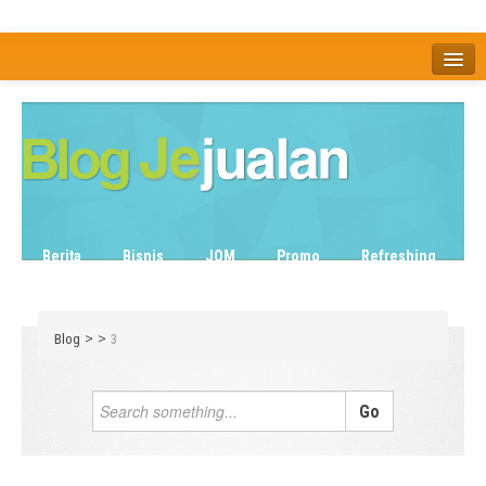
Home
Tentang
Berita
Bisnis
JOM
Promo
Refreshing
Release Note
Tips & Trik
Tutorial
>
>
Blog
3