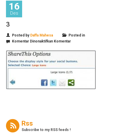
16
Des
3
Posted by
Daffa Mahesa
Posted in
pada
Komentar Dinonaktifkan
Komentar
3
Rss
Subscribe to my RSS feeds !