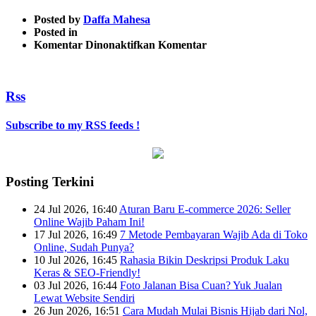
Posted by
Daffa Mahesa
Posted in
pada
Komentar Dinonaktifkan
Komentar
IMG-
20141109-
WA0050
Rss
Subscribe to my RSS feeds !
Posting Terkini
24 Jul 2026, 16:40
Aturan Baru E-commerce 2026: Seller
Online Wajib Paham Ini!
17 Jul 2026, 16:49
7 Metode Pembayaran Wajib Ada di Toko
Online, Sudah Punya?
10 Jul 2026, 16:45
Rahasia Bikin Deskripsi Produk Laku
Keras & SEO-Friendly!
03 Jul 2026, 16:44
Foto Jalanan Bisa Cuan? Yuk Jualan
Lewat Website Sendiri
26 Jun 2026, 16:51
Cara Mudah Mulai Bisnis Hijab dari Nol,