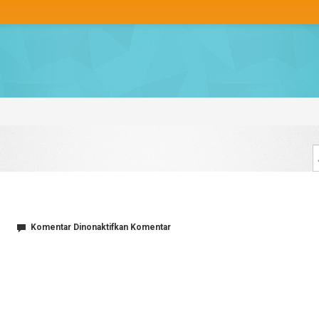
pada
Komentar Dinonaktifkan
Komentar
IMG_8638