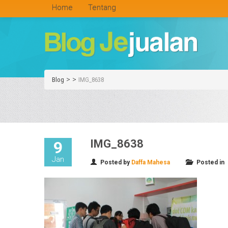
Home
Tentang
>
>
Blog
IMG_8638
IMG_8638
9
Jan
Posted by
Daffa Mahesa
Posted in