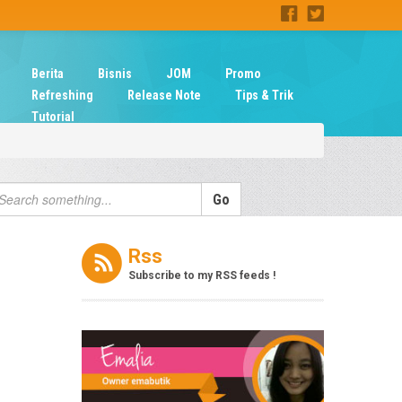
Berita
Bisnis
JOM
Promo
Refreshing
Release Note
Tips & Trik
Tutorial
Rss
Subscribe to my RSS feeds !