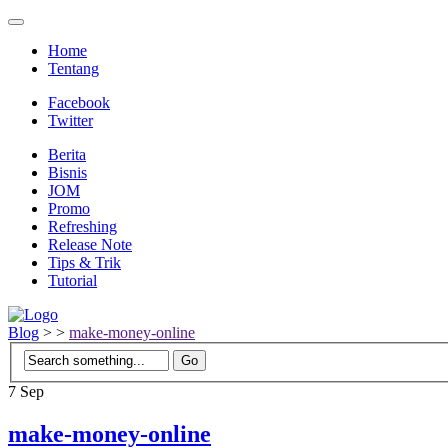
Home
Tentang
Facebook
Twitter
Berita
Bisnis
JOM
Promo
Refreshing
Release Note
Tips & Trik
Tutorial
Blog
>
>
make-money-online
7
Sep
make-money-online