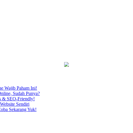
ne Wajib Paham Ini!
nline, Sudah Punya?
s & SEO-Friendly!
Website Sendiri
Coba Sekarang Yuk!