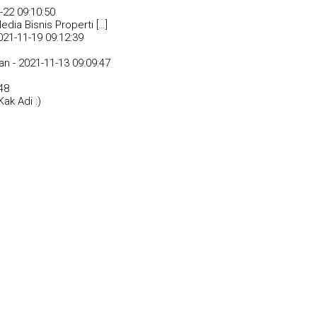
-22 09:10:50
dia Bisnis Properti […]
021-11-19 09:12:39
an -
2021-11-13 09:09:47
48
ak Adi :)