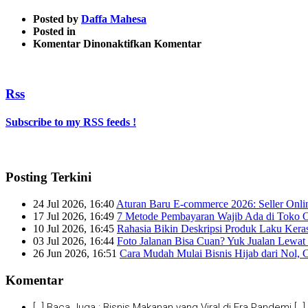
Posted by
Daffa Mahesa
Posted in
pada
Komentar Dinonaktifkan
Komentar
make-
money-
online
Rss
Subscribe to my RSS feeds !
Posting Terkini
24 Jul 2026, 16:40
Aturan Baru E-commerce 2026: Seller Onli
17 Jul 2026, 16:49
7 Metode Pembayaran Wajib Ada di Toko O
10 Jul 2026, 16:45
Rahasia Bikin Deskripsi Produk Laku Kera
03 Jul 2026, 16:44
Foto Jalanan Bisa Cuan? Yuk Jualan Lewat 
26 Jun 2026, 16:51
Cara Mudah Mulai Bisnis Hijab dari Nol, 
Komentar
[…] Baca Juga : Bisnis Makanan yang Viral di Era Pandemi […]