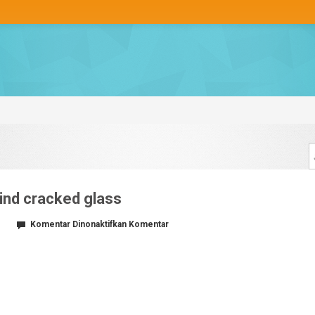
nd cracked glass
pada
Komentar Dinonaktifkan
Komentar
Young
man
and
woman
behind
cracked