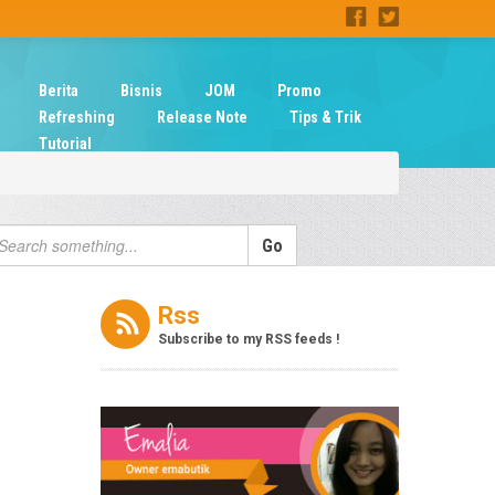
Berita
Bisnis
JOM
Promo
Refreshing
Release Note
Tips & Trik
Tutorial
Rss
Subscribe to my RSS feeds !