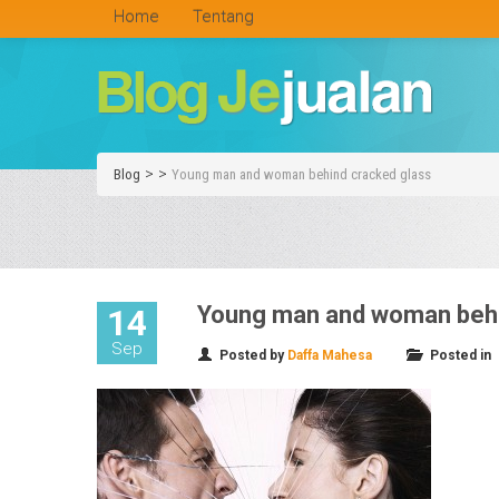
Home
Tentang
>
>
Blog
Young man and woman behind cracked glass
Young man and woman behi
14
Sep
Posted by
Daffa Mahesa
Posted in