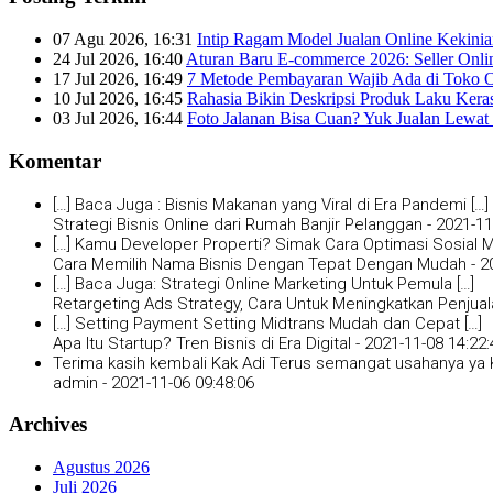
07 Agu 2026, 16:31
Intip Ragam Model Jualan Online Kekini
24 Jul 2026, 16:40
Aturan Baru E-commerce 2026: Seller Onli
17 Jul 2026, 16:49
7 Metode Pembayaran Wajib Ada di Toko O
10 Jul 2026, 16:45
Rahasia Bikin Deskripsi Produk Laku Kera
03 Jul 2026, 16:44
Foto Jalanan Bisa Cuan? Yuk Jualan Lewat 
Komentar
[…] Baca Juga : Bisnis Makanan yang Viral di Era Pandemi […]
Strategi Bisnis Online dari Rumah Banjir Pelanggan -
2021-11
[…] Kamu Developer Properti? Simak Cara Optimasi Sosial Me
Cara Memilih Nama Bisnis Dengan Tepat Dengan Mudah -
2
[…] Baca Juga: Strategi Online Marketing Untuk Pemula […]
Retargeting Ads Strategy, Cara Untuk Meningkatkan Penjual
[…] Setting Payment Setting Midtrans Mudah dan Cepat […]
Apa Itu Startup? Tren Bisnis di Era Digital -
2021-11-08 14:22:
Terima kasih kembali Kak Adi Terus semangat usahanya ya K
admin -
2021-11-06 09:48:06
Archives
Agustus 2026
Juli 2026