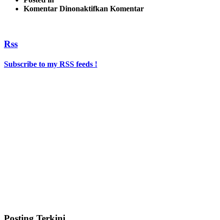
pada
Komentar Dinonaktifkan
Komentar
Rss
Subscribe to my RSS feeds !
Posting Terkini