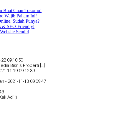
an Buat Cuan Tokomu!
ne Wajib Paham Ini!
nline, Sudah Punya?
s & SEO-Friendly!
Website Sendiri
-22 09:10:50
dia Bisnis Properti […]
021-11-19 09:12:39
an -
2021-11-13 09:09:47
48
ak Adi :)