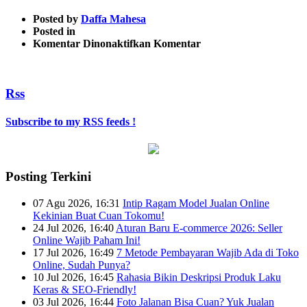
Posted by
Daffa Mahesa
Posted in
pada
Komentar Dinonaktifkan
Komentar
Mengenal
fitur
facebook
Rss
marketplace
4
Subscribe to my RSS feeds !
Posting Terkini
07 Agu 2026, 16:31
Intip Ragam Model Jualan Online
Kekinian Buat Cuan Tokomu!
24 Jul 2026, 16:40
Aturan Baru E-commerce 2026: Seller
Online Wajib Paham Ini!
17 Jul 2026, 16:49
7 Metode Pembayaran Wajib Ada di Toko
Online, Sudah Punya?
10 Jul 2026, 16:45
Rahasia Bikin Deskripsi Produk Laku
Keras & SEO-Friendly!
03 Jul 2026, 16:44
Foto Jalanan Bisa Cuan? Yuk Jualan