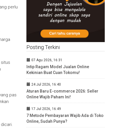
ang perlu
i
harga
Posting Terkini
07 Agu 2026, 16:31
 situs
Intip Ragam Model Jualan Online
h
Kekinian Buat Cuan Tokomu!
24 Jul 2026, 16:40
Aturan Baru E-commerce 2026: Seller
 yang pas
Online Wajib Paham Ini!
inkan
17 Jul 2026, 16:49
7 Metode Pembayaran Wajib Ada di Toko
Online, Sudah Punya?
dicari.