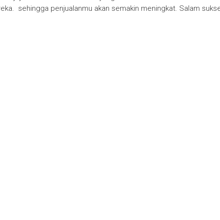
eka. sehingga penjualanmu akan semakin meningkat. Salam sukses