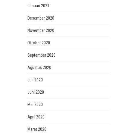
Januari 2021
Desember 2020
November 2020
Oktober 2020
September 2020
Agustus 2020
Juli 2020
Juni 2020
Mei 2020
April 2020
Maret 2020