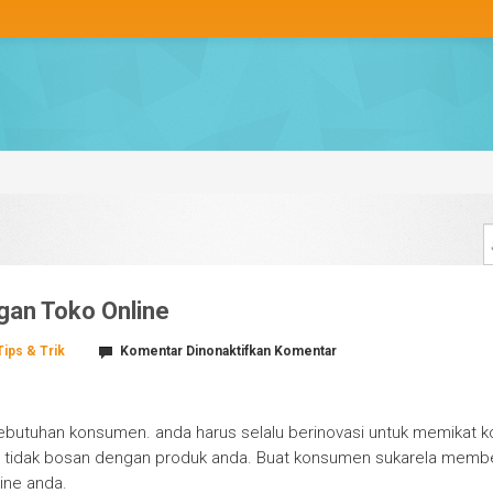
gan Toko Online
pada
Tips & Trik
Komentar Dinonaktifkan
Komentar
Mengenal
Tipe-
tipe
kebutuhan konsumen. anda harus selalu berinovasi untuk memikat
Pelanggan
n tidak bosan dengan produk anda. Buat konsumen sukarela membe
Toko
ine anda.
Online