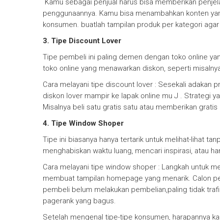
Kamu sebagai penjual harus bisa memberikan penjelas
penggunaannya. Kamu bisa menambahkan konten ya
konsumen. buatlah tampilan produk per kategori agar
3. Tipe Discount Lover
Tipe pembeli ini paling demen dengan toko online ya
toko online yang menawarkan diskon, seperti misalnya
Cara melayani tipe discount lover : Sesekali adakan 
diskon lover mampir ke lapak online mu J . Strategi
Misalnya beli satu gratis satu atau memberikan gratis 
4. Tipe Window Shoper
Tipe ini biasanya hanya tertarik untuk melihat-lihat t
menghabiskan waktu luang, mencari inspirasi, atau ha
Cara melayani tipe window shoper : Langkah untuk m
membuat tampilan homepage yang menarik. Calon pembe
pembeli belum melakukan pembelian,paling tidak traf
pagerank yang bagus.
Setelah mengenal tipe-tipe konsumen, harapannya kan