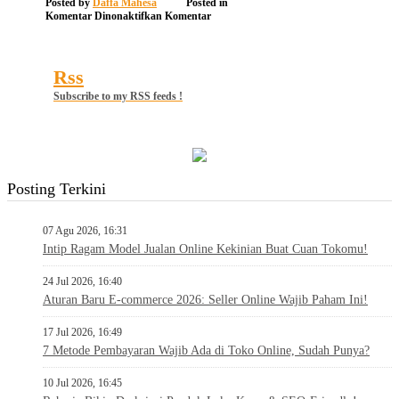
Posted by
Daffa Mahesa
Posted in
pada
Komentar Dinonaktifkan
Komentar
3
Rss
Subscribe to my RSS feeds !
Posting Terkini
07 Agu 2026, 16:31
Intip Ragam Model Jualan Online Kekinian Buat Cuan Tokomu!
24 Jul 2026, 16:40
Aturan Baru E-commerce 2026: Seller Online Wajib Paham Ini!
17 Jul 2026, 16:49
7 Metode Pembayaran Wajib Ada di Toko Online, Sudah Punya?
10 Jul 2026, 16:45