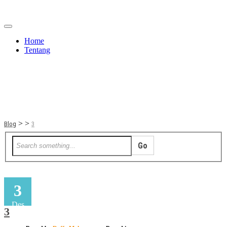
Home
Tentang
Berita
Bisnis
JOM
Promo
Refreshing
Release Note
Tips & Trik
Tutorial
>
>
Blog
3
3
Des
3