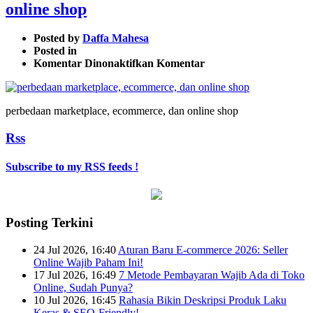
online shop
Posted by
Daffa Mahesa
Posted in
pada
Komentar Dinonaktifkan
Komentar
perbedaan
marketplace,
ecommerce,
perbedaan marketplace, ecommerce, dan online shop
dan
online
Rss
shop
Subscribe to my RSS feeds !
Posting Terkini
24 Jul 2026, 16:40
Aturan Baru E-commerce 2026: Seller
Online Wajib Paham Ini!
17 Jul 2026, 16:49
7 Metode Pembayaran Wajib Ada di Toko
Online, Sudah Punya?
10 Jul 2026, 16:45
Rahasia Bikin Deskripsi Produk Laku
Keras & SEO-Friendly!