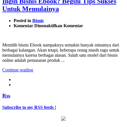
Ingin Bisnis Ebook? Begini Tips Sukses
Untuk Memulainya
Posted in
Bisnis
pada
Komentar Dinonaktifkan
Komentar
Ingin
Bisnis
Ebook?
Memilih bisnis Ebook nampaknya semakin banyak minatnya dari
Begini
berbagai kalangan. Akan tetapi, beberapa orang masih ragu untuk
Tips
memulainya karena berbagai alasan. Salah satu model dari bisnis
Sukses
online adalah pemasaran produk ...
Untuk
Memulainya
Continue reading
Rss
Subscribe to my RSS feeds !