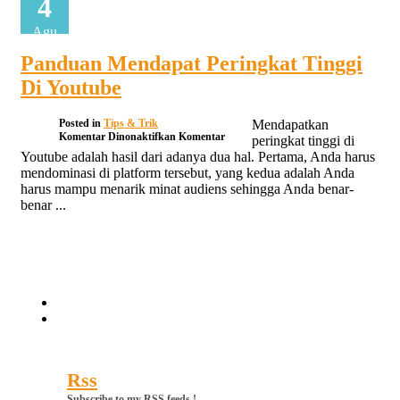
4
Agu
Panduan Mendapat Peringkat Tinggi
Di Youtube
Posted in
Tips & Trik
Mendapatkan
pada
Komentar Dinonaktifkan
Komentar
peringkat tinggi di
Panduan
Youtube adalah hasil dari adanya dua hal. Pertama, Anda harus
Mendapat
mendominasi di platform tersebut, yang kedua adalah Anda
Peringkat
harus mampu menarik minat audiens sehingga Anda benar-
Tinggi
Di
benar ...
Youtube
Continue reading
Rss
Subscribe to my RSS feeds !