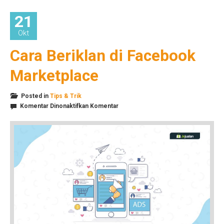
21
Okt
Cara Beriklan di Facebook
Marketplace
Posted in
Tips & Trik
pada
Komentar Dinonaktifkan
Komentar
Cara
Beriklan
di
Facebook
Marketplace