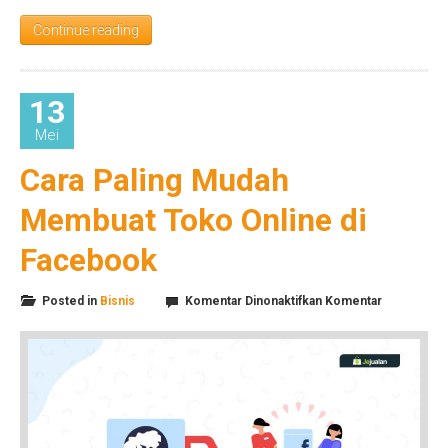
Continue reading
13
Mei
Cara Paling Mudah
Membuat Toko Online di
Facebook
pada
Posted in
Bisnis
Komentar Dinonaktifkan
Komentar
Cara
Paling
Mudah
Membuat
Toko
Online
di