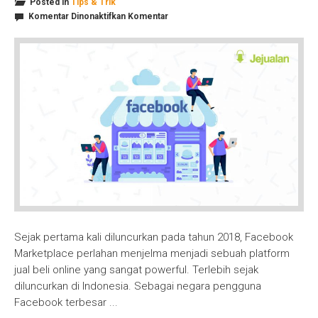
Posted in
Tips & Trik
pada
Komentar Dinonaktifkan
Komentar
Tips
Jual
Beli
di
Facebook
Marketplace
Sejak pertama kali diluncurkan pada tahun 2018, Facebook
Marketplace perlahan menjelma menjadi sebuah platform
jual beli online yang sangat powerful. Terlebih sejak
diluncurkan di Indonesia. Sebagai negara pengguna
Facebook terbesar ...