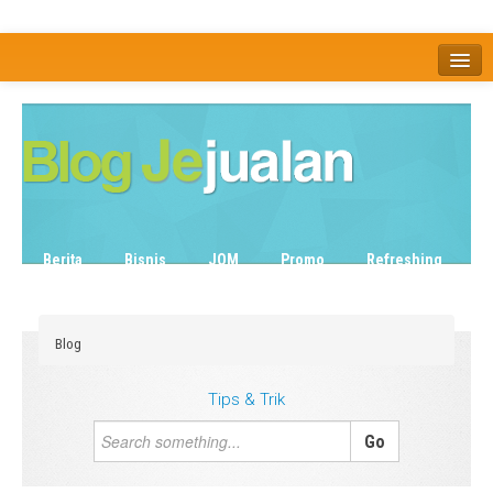
Home
Tentang
Berita
Bisnis
JOM
Promo
Refreshing
Release Note
Tips & Trik
Tutorial
Blog
Tips & Trik