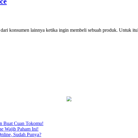
ce
dari konsumen lainnya ketika ingin membeli sebuah produk. Untuk it
an Buat Cuan Tokomu!
ne Wajib Paham Ini!
nline, Sudah Punya?