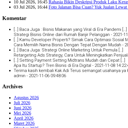
10 Jul 2026, 16:45
Rahasia Bikin Deskripsi Produk Laku Kera
03 Jul 2026, 16:44
Foto Jalanan Bisa Cuan? Yuk Jualan Lewat 
Komentar
[…] Baca Juga : Bisnis Makanan yang Viral di Era Pandemi […]
Strategi Bisnis Online dari Rumah Banjir Pelanggan -
2021-11
[…] Kamu Developer Properti? Simak Cara Optimasi Sosial Me
Cara Memilih Nama Bisnis Dengan Tepat Dengan Mudah -
2
[…] Baca Juga: Strategi Online Marketing Untuk Pemula […]
Retargeting Ads Strategy, Cara Untuk Meningkatkan Penjual
[…] Setting Payment Setting Midtrans Mudah dan Cepat […]
Apa Itu Startup? Tren Bisnis di Era Digital -
2021-11-08 14:22:
Terima kasih kembali Kak Adi Terus semangat usahanya ya K
admin -
2021-11-06 09:48:06
Archives
Agustus 2026
Juli 2026
Juni 2026
Mei 2026
April 2026
Maret 2026