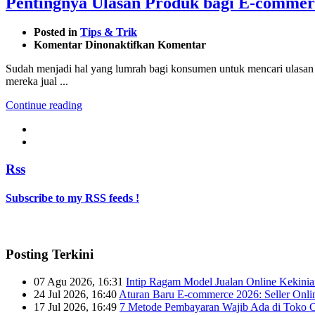
Pentingnya Ulasan Produk bagi E-commer
Posted in
Tips & Trik
pada
Komentar Dinonaktifkan
Komentar
Pentingnya
Sudah menjadi hal yang lumrah bagi konsumen untuk mencari ulasan 
Ulasan
mereka jual ...
Produk
bagi
Continue reading
E-
commerce
Rss
Subscribe to my RSS feeds !
Posting Terkini
07 Agu 2026, 16:31
Intip Ragam Model Jualan Online Kekini
24 Jul 2026, 16:40
Aturan Baru E-commerce 2026: Seller Onli
17 Jul 2026, 16:49
7 Metode Pembayaran Wajib Ada di Toko O