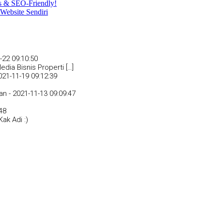
s & SEO-Friendly!
Website Sendiri
-22 09:10:50
dia Bisnis Properti […]
021-11-19 09:12:39
an -
2021-11-13 09:09:47
48
ak Adi :)