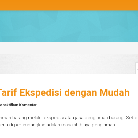
arif Ekspedisi dengan Mudah
pada
onaktifkan
Komentar
Cara
iman barang melalui ekspedisi atau jasa pengiriman barang. Seb
Menentukan
Tarif
perlu di pertimbangkan adalah masalah biaya pengiriman ...
Ekspedisi
dengan