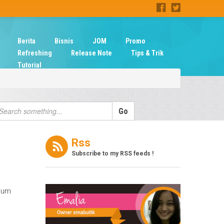
Berita
Bisnis
JOM
Promo
Refreshing
Release Note
Tips & Trik
Tutorial
Rss
Subscribe to my RSS feeds !
elum