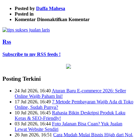
Posted by
Daffa Mahesa
Posted in
pada
Komentar Dinonaktifkan
Komentar
tips
sukses
jualan
Rss
laris
Subscribe to my RSS feeds !
Posting Terkini
24 Jul 2026, 16:40
Aturan Baru E-commerce 2026: Seller
Online Wajib Paham Ini!
17 Jul 2026, 16:49
7 Metode Pembayaran Wajib Ada di Toko
Online, Sudah Punya?
10 Jul 2026, 16:45
Rahasia Bikin Deskripsi Produk Laku
Keras & SEO-Friendly!
03 Jul 2026, 16:44
Foto Jalanan Bisa Cuan? Yuk Jualan
Lewat Website Sendiri
26 Jun 2026, 16:51
Cara Mudah Mulai Bisnis Hijab dari Nol,