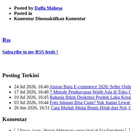
Posted by
Daffa Mahesa
Posted in
pada
Komentar Dinonaktifkan
Komentar
Mas
erwin
Rss
Subscribe to my RSS feeds !
Posting Terkini
24 Jul 2026, 16:40
Aturan Baru E-commerce 2026: Seller Onli
17 Jul 2026, 16:49
7 Metode Pembayaran Wajib Ada di Toko O
10 Jul 2026, 16:45
Rahasia Bikin Deskripsi Produk Laku Kera
03 Jul 2026, 16:44
Foto Jalanan Bisa Cuan? Yuk Jualan Lewat 
26 Jun 2026, 16:51
Cara Mudah Mulai Bisnis Hijab dari Nol, 
Komentar
[…] Baca Juga : Bisnis Makanan yang Viral di Era Pandemi […]