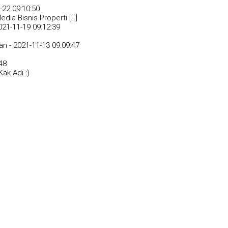
-22 09:10:50
dia Bisnis Properti […]
021-11-19 09:12:39
an -
2021-11-13 09:09:47
48
ak Adi :)