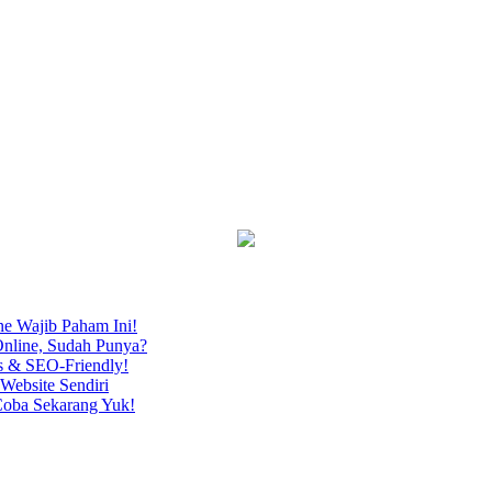
ne Wajib Paham Ini!
nline, Sudah Punya?
s & SEO-Friendly!
Website Sendiri
Coba Sekarang Yuk!