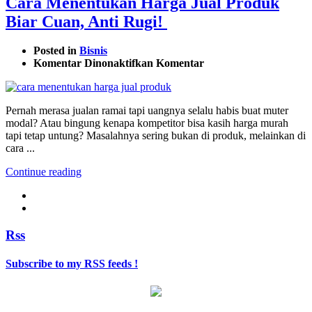
Cara Menentukan Harga Jual Produk
Biar Cuan, Anti Rugi!
Posted in
Bisnis
pada
Komentar Dinonaktifkan
Komentar
Cara
Menentukan
Harga
Pernah merasa jualan ramai tapi uangnya selalu habis buat muter
Jual
modal? Atau bingung kenapa kompetitor bisa kasih harga murah
Produk
tapi tetap untung? Masalahnya sering bukan di produk, melainkan di
Biar
cara ...
Cuan,
Anti
Continue reading
Rugi!
Rss
Subscribe to my RSS feeds !