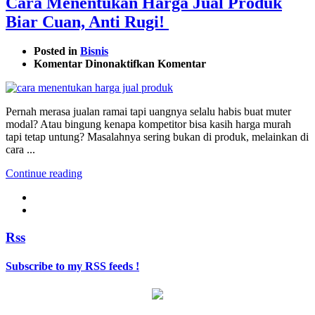
Cara Menentukan Harga Jual Produk
Biar Cuan, Anti Rugi!
Posted in
Bisnis
pada
Komentar Dinonaktifkan
Komentar
Cara
Menentukan
Harga
Pernah merasa jualan ramai tapi uangnya selalu habis buat muter
Jual
modal? Atau bingung kenapa kompetitor bisa kasih harga murah
Produk
tapi tetap untung? Masalahnya sering bukan di produk, melainkan di
Biar
cara ...
Cuan,
Anti
Continue reading
Rugi!
Rss
Subscribe to my RSS feeds !