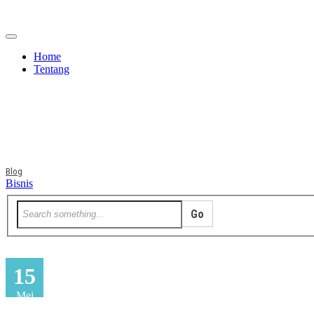
Home
Tentang
Berita
Bisnis
JOM
Promo
Refreshing
Blog
Bisnis
15
Mei