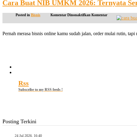
Cara Buat NIB UMKM 2026: Ternyata Sem
pada
Posted in
Bisnis
Komentar Dinonaktifkan
Komentar
Cara
Buat
NIB
Pernah merasa bisnis online kamu sudah jalan, order mulai rutin, ta
UMKM
2026:
Ternyata
Continue reading
Semudah
Ini,
Cuma
5
Menit!
Rss
Subscribe to my RSS feeds !
Posting Terkini
24 Jul 2026, 16:40