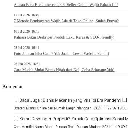
Aturan Baru E-commerce 2026: Seller Online Wajib Paham Ini!
17 Jul 2026, 16:49
7 Metode Pembayaran Wajib Ada di Toko Online, Sudah Punya?
10 Jul 2026, 16:45
Rahasia Bikin Deskripsi Produk Laku Keras & SEO-Friendly!
03 Jul 2026, 16:44
Foto Jalanan Bisa Cuan? Yuk Jualan Lewat Website Sendiri
26 Jun 2026, 16:51
Cara Mudah Mulai Bisnis Hijab dari Nol, Coba Sekarang Yuk!
Komentar
[…] Baca Juga : Bisnis Makanan yang Viral di Era Pandemi […]
Strategi Bisnis Online dari Rumah Banjir Pelanggan -
2021-11-22 09:10:50
[…] Kamu Developer Properti? Simak Cara Optimasi Sosial Me
Cara Memilih Nama Bisnis Dengan Tepat Dengan Mudah -
2021-11-19 09:1