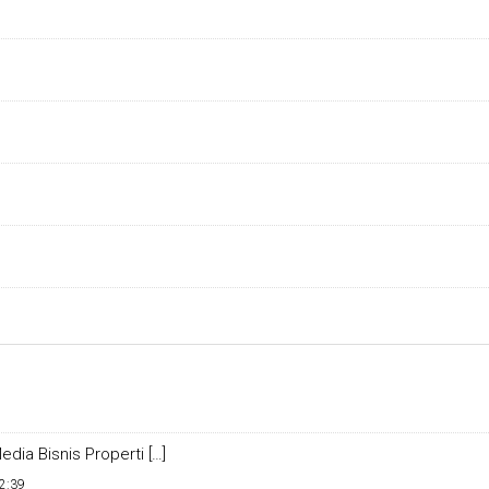
dia Bisnis Properti […]
2:39