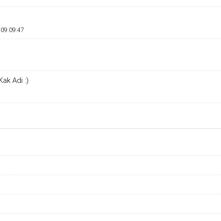
 09:09:47
ak Adi :)