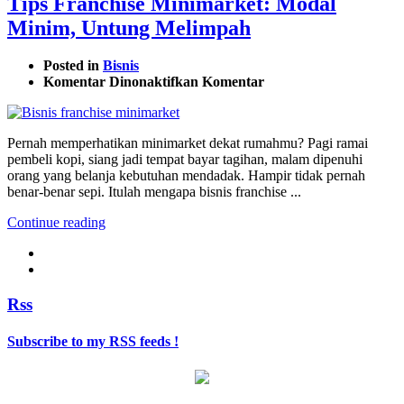
Tips Franchise Minimarket: Modal
Minim, Untung Melimpah
Posted in
Bisnis
pada
Komentar Dinonaktifkan
Komentar
Tips
Franchise
Minimarket:
Pernah memperhatikan minimarket dekat rumahmu? Pagi ramai
Modal
pembeli kopi, siang jadi tempat bayar tagihan, malam dipenuhi
Minim,
orang yang belanja kebutuhan mendadak. Hampir tidak pernah
Untung
benar-benar sepi. Itulah mengapa bisnis franchise ...
Melimpah
Continue reading
Rss
Subscribe to my RSS feeds !