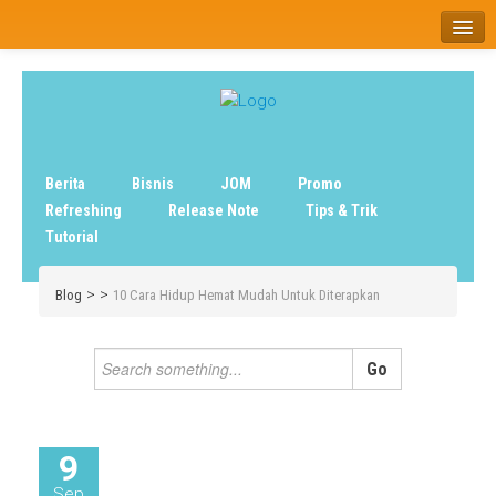
Home
Tentang
Berita
Bisnis
JOM
Promo
Refreshing
Release Note
Tips & Trik
Tutorial
>
>
Blog
10 Cara Hidup Hemat Mudah Untuk Diterapkan
9
Sep