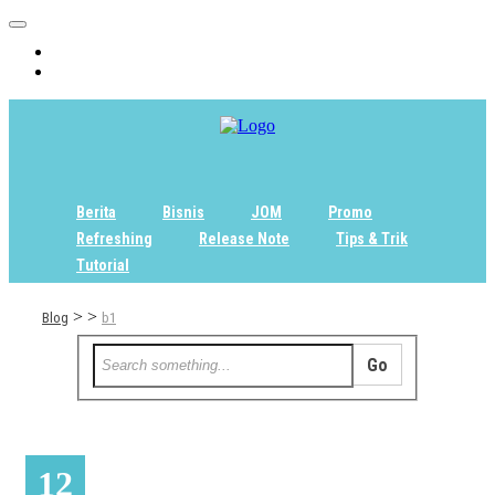
Home
Tentang
Berita
Bisnis
JOM
Promo
Refreshing
Release Note
Tips & Trik
Tutorial
>
>
Blog
b1
12