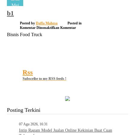
Mei
b1
Posted by
Daffa Mahesa
Posted in
pada
Komentar Dinonaktifkan
Komentar
b1
Bisnis Food Truck
Rss
Subscribe to my RSS feeds !
Posting Terkini
07 Agu 2026, 16:31
Intip Ragam Model Jualan Online Kekinian Buat Cuan