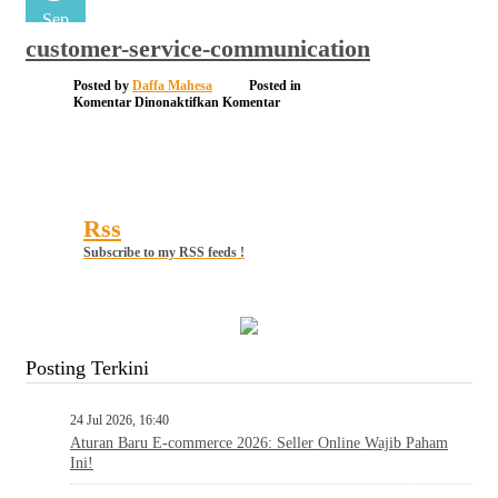
Sep
customer-service-communication
Posted by
Daffa Mahesa
Posted in
pada
Komentar Dinonaktifkan
Komentar
customer-
service-
communication
Rss
Subscribe to my RSS feeds !
Posting Terkini
24 Jul 2026, 16:40
Aturan Baru E-commerce 2026: Seller Online Wajib Paham
Ini!