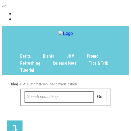
Home
Tentang
Berita
Bisnis
JOM
Promo
Refreshing
Release Note
Tips & Trik
Tutorial
>
>
Blog
customer-service-communication
3