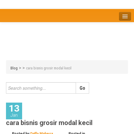
Home
Tentang
Berita
Bisnis
JOM
Promo
Refreshing
Release Note
Tips & Trik
Tutorial
>
>
Blog
cara bisnis grosir modal kecil
13
Jan
cara bisnis grosir modal kecil
Posted by
Daffa Mahesa
Posted in