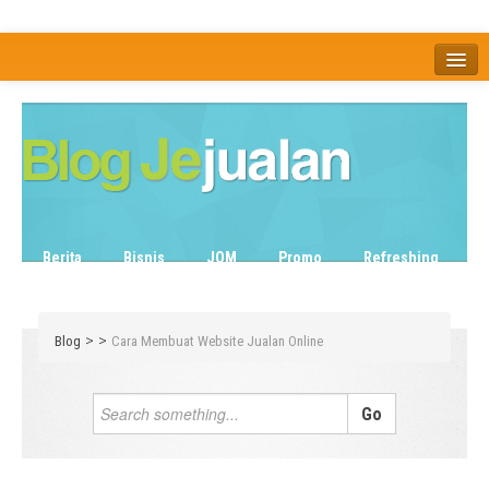
Home
Tentang
Berita
Bisnis
JOM
Promo
Refreshing
Release Note
Tips & Trik
Tutorial
>
>
Blog
Cara Membuat Website Jualan Online