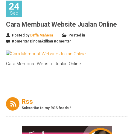
24
Sep
Cara Membuat Website Jualan Online
Posted by
Daffa Mahesa
Posted in
pada
Komentar Dinonaktifkan
Komentar
Cara
Membuat
Website
Cara Membuat Website Jualan Online
Jualan
Online
Rss
Subscribe to my RSS feeds !