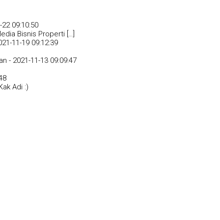
-22 09:10:50
dia Bisnis Properti […]
021-11-19 09:12:39
an -
2021-11-13 09:09:47
48
ak Adi :)