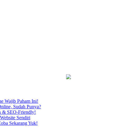
ne Wajib Paham Ini!
nline, Sudah Punya?
s & SEO-Friendly!
Website Sendiri
Coba Sekarang Yuk!