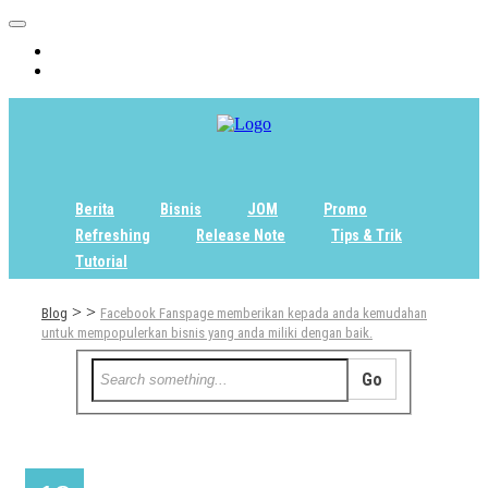
Home
Tentang
Berita
Bisnis
JOM
Promo
Refreshing
Release Note
Tips & Trik
Tutorial
>
>
Blog
Facebook Fanspage memberikan kepada anda kemudahan
untuk mempopulerkan bisnis yang anda miliki dengan baik.