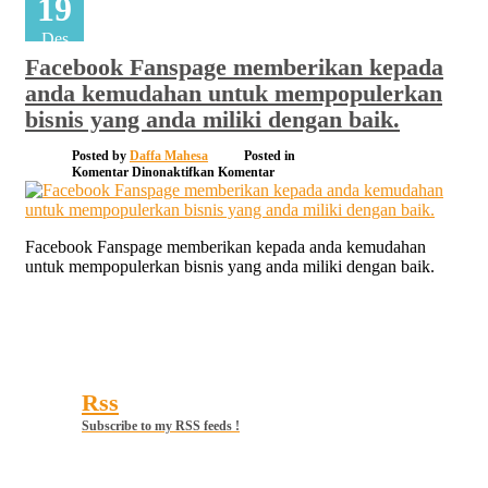
19
Des
Facebook Fanspage memberikan kepada
anda kemudahan untuk mempopulerkan
bisnis yang anda miliki dengan baik.
Posted by
Daffa Mahesa
Posted in
pada
Komentar Dinonaktifkan
Komentar
Facebook
Fanspage
memberikan
kepada
Facebook Fanspage memberikan kepada anda kemudahan
anda
untuk mempopulerkan bisnis yang anda miliki dengan baik.
kemudahan
untuk
mempopulerkan
bisnis
yang
anda
miliki
dengan
Rss
baik.
Subscribe to my RSS feeds !