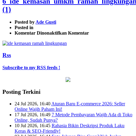
6_ide_kemasan_umkm_ramah_lingkungan_
(1)
Posted by
Ade Gusti
Posted in
pada
Komentar Dinonaktifkan
Komentar
6_ide_kemasan_umkm_ramah_lin
(1)
Rss
Subscribe to my RSS feeds !
Posting Terkini
24 Jul 2026, 16:40
Aturan Baru E-commerce 2026: Seller
Online Wajib Paham Ini!
17 Jul 2026, 16:49
7 Metode Pembayaran Wajib Ada di Toko
Online, Sudah Punya?
10 Jul 2026, 16:45
Rahasia Bikin Deskripsi Produk Laku
Keras & SEO-Friendly!