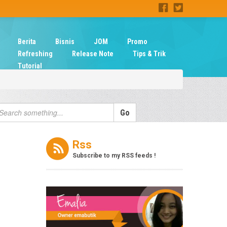
Berita
Bisnis
JOM
Promo
Refreshing
Release Note
Tips & Trik
Tutorial
Rss
Subscribe to my RSS feeds !