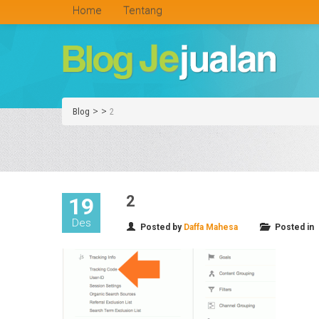
Home
Tentang
>
>
Blog
2
2
19
Des
Posted by
Daffa Mahesa
Posted in