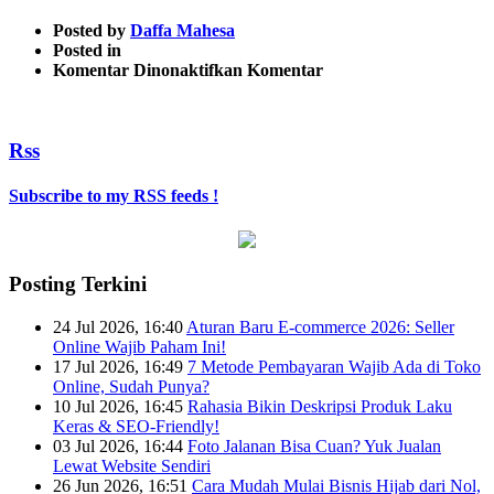
Posted by
Daffa Mahesa
Posted in
pada
Komentar Dinonaktifkan
Komentar
handshake1
Rss
Subscribe to my RSS feeds !
Posting Terkini
24 Jul 2026, 16:40
Aturan Baru E-commerce 2026: Seller
Online Wajib Paham Ini!
17 Jul 2026, 16:49
7 Metode Pembayaran Wajib Ada di Toko
Online, Sudah Punya?
10 Jul 2026, 16:45
Rahasia Bikin Deskripsi Produk Laku
Keras & SEO-Friendly!
03 Jul 2026, 16:44
Foto Jalanan Bisa Cuan? Yuk Jualan
Lewat Website Sendiri
26 Jun 2026, 16:51
Cara Mudah Mulai Bisnis Hijab dari Nol,