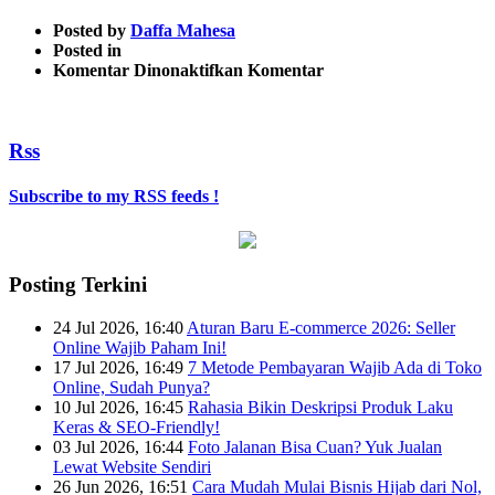
Posted by
Daffa Mahesa
Posted in
pada
Komentar Dinonaktifkan
Komentar
10
Rss
Subscribe to my RSS feeds !
Posting Terkini
24 Jul 2026, 16:40
Aturan Baru E-commerce 2026: Seller
Online Wajib Paham Ini!
17 Jul 2026, 16:49
7 Metode Pembayaran Wajib Ada di Toko
Online, Sudah Punya?
10 Jul 2026, 16:45
Rahasia Bikin Deskripsi Produk Laku
Keras & SEO-Friendly!
03 Jul 2026, 16:44
Foto Jalanan Bisa Cuan? Yuk Jualan
Lewat Website Sendiri
26 Jun 2026, 16:51
Cara Mudah Mulai Bisnis Hijab dari Nol,