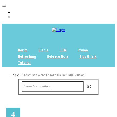
Home
Tentang
Berita
Bisnis
JOM
Promo
Refreshing
Release Note
Tips & Trik
Tutorial
>
>
Blog
Kelebihan Website Toko Online Untuk Jualan
4