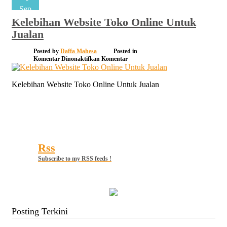
Sep
Kelebihan Website Toko Online Untuk
Jualan
Posted by
Daffa Mahesa
Posted in
pada
Komentar Dinonaktifkan
Komentar
Kelebihan
Website
Toko
Kelebihan Website Toko Online Untuk Jualan
Online
Untuk
Jualan
Rss
Subscribe to my RSS feeds !
Posting Terkini