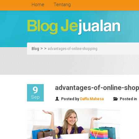
Home
Tentang
>
>
Blog
advantages-of-online-shopping
advantages-of-online-sho
9
Sep
Posted by
Daffa Mahesa
Posted in