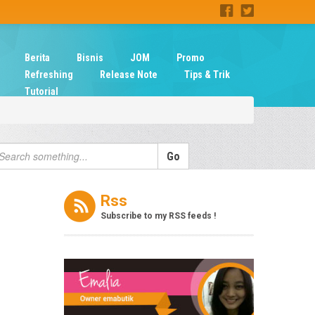
Berita
Bisnis
JOM
Promo
Refreshing
Release Note
Tips & Trik
Tutorial
Rss
Subscribe to my RSS feeds !