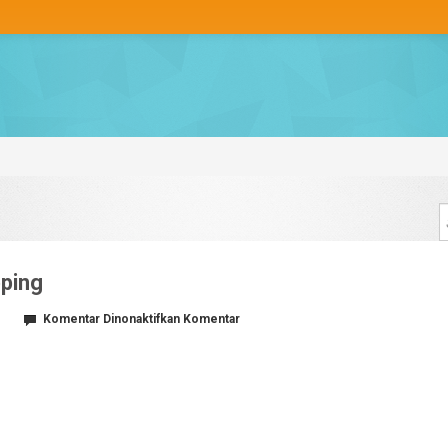
pping
pada
Komentar Dinonaktifkan
Komentar
advantages-
of-
online-
shopping