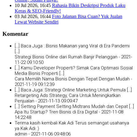
10 Jul 2026, 16:45
Rahasia Bikin Deskripsi Produk Laku
Keras & SEO-Friendly!
03 Jul 2026, 16:44
Foto Jalanan Bisa Cuan? Yuk Jualan
Lewat Website Sendiri
Komentar
[…] Baca Juga : Bisnis Makanan yang Viral di Era Pandemi
[…]
Strategi Bisnis Online dari Rumah Banjir Pelanggan -
2021-
11-22 09:10:50
[…] Kamu Developer Properti? Simak Cara Optimasi Sosial
Media Bisnis Properti […]
Cara Memilih Nama Bisnis Dengan Tepat Dengan Mudah -
2021-11-19 09:12:39
[…] Baca Juga: Strategi Online Marketing Untuk Pemula […]
Retargeting Ads Strategy, Cara Untuk Meningkatkan
Penjualan -
2021-11-13 09:09:47
[…] Setting Payment Setting Midtrans Mudah dan Cepat […]
Apa Itu Startup? Tren Bisnis di Era Digital -
2021-11-08
14:22:48
Terima kasih kembali Kak Adi Terus semangat usahanya
ya Kak Adi :)
admin -
2021-11-06 09:48:06