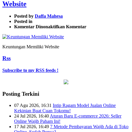
Website
Posted by
Daffa Mahesa
Posted in
pada
Komentar Dinonaktifkan
Komentar
Bisnis
Online
Makin
Keuntungan Memiliki Website
Untung
dengan
Rss
Website
Subscribe to my RSS feeds !
Posting Terkini
07 Agu 2026, 16:31
Intip Ragam Model Jualan Online
Kekinian Buat Cuan Tokomu!
24 Jul 2026, 16:40
Aturan Baru E-commerce 2026: Seller
Online Wajib Paham Ini!
17 Jul 2026, 16:49
7 Metode Pembayaran Wajib Ada di Toko
Online, Sudah Punya?