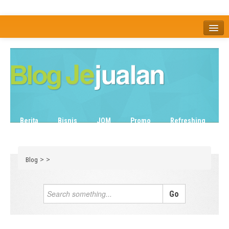
Home
Tentang
Berita
Bisnis
JOM
Promo
Refreshing
Release Note
Tips & Trik
Tutorial
>
>
Blog