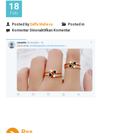
18
Feb
Posted by
Daffa Mahesa
Posted in
pada
Komentar Dinonaktifkan
Komentar
Rss