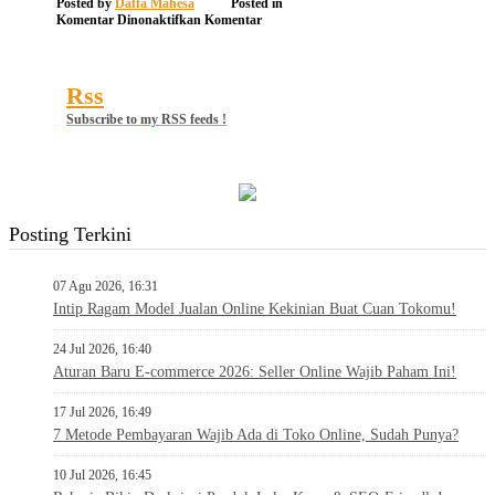
Posted by
Daffa Mahesa
Posted in
pada
Komentar Dinonaktifkan
Komentar
15
Rss
Subscribe to my RSS feeds !
Posting Terkini
07 Agu 2026, 16:31
Intip Ragam Model Jualan Online Kekinian Buat Cuan Tokomu!
24 Jul 2026, 16:40
Aturan Baru E-commerce 2026: Seller Online Wajib Paham Ini!
17 Jul 2026, 16:49
7 Metode Pembayaran Wajib Ada di Toko Online, Sudah Punya?
10 Jul 2026, 16:45