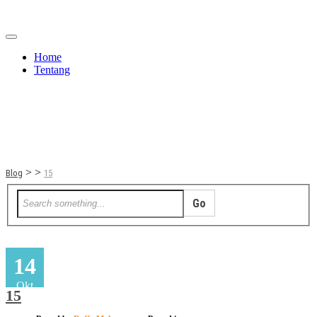
Home
Tentang
Berita
Bisnis
JOM
Promo
Refreshing
Release Note
Tips & Trik
Tutorial
>
>
Blog
15
14
Okt
15