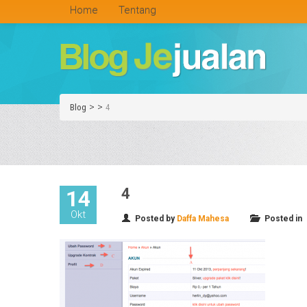
Home
Tentang
>
>
Blog
4
4
14
Okt
Posted by
Daffa Mahesa
Posted in