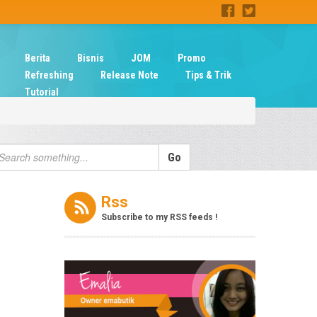
Berita
Bisnis
JOM
Promo
Refreshing
Release Note
Tips & Trik
Tutorial
Rss
Subscribe to my RSS feeds !