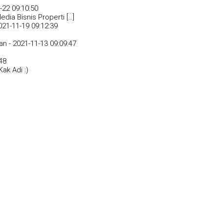
-22 09:10:50
dia Bisnis Properti […]
021-11-19 09:12:39
an -
2021-11-13 09:09:47
48
ak Adi :)