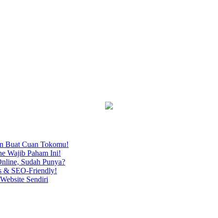
an Buat Cuan Tokomu!
ne Wajib Paham Ini!
nline, Sudah Punya?
s & SEO-Friendly!
Website Sendiri