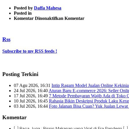
Posted by
Daffa Mahesa
Posted in
pada
Komentar Dinonaktifkan
Komentar
8
Rss
Subscribe to my RSS feeds !
Posting Terkini
07 Agu 2026, 16:31
Intip Ragam Model Jualan Online Kekini
24 Jul 2026, 16:40
Aturan Baru E-commerce 2026: Seller Onli
17 Jul 2026, 16:49
7 Metode Pembayaran Wajib Ada di Toko O
10 Jul 2026, 16:45
Rahasia Bikin Deskripsi Produk Laku Kera
03 Jul 2026, 16:44
Foto Jalanan Bisa Cuan? Yuk Jualan Lewat 
Komentar
[…] Baca Juga : Bisnis Makanan yang Viral di Era Pandemi […]