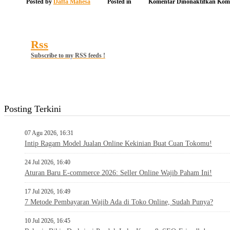
pada
Posted by
Daffa Mahesa
Posted in
Komentar Dinonaktifkan
Kome
Soci
Rss
Subscribe to my RSS feeds !
Posting Terkini
07 Agu 2026, 16:31
Intip Ragam Model Jualan Online Kekinian Buat Cuan Tokomu!
24 Jul 2026, 16:40
Aturan Baru E-commerce 2026: Seller Online Wajib Paham Ini!
17 Jul 2026, 16:49
7 Metode Pembayaran Wajib Ada di Toko Online, Sudah Punya?
10 Jul 2026, 16:45