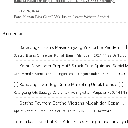
Rahasia Bikin Deskripsi Produk Laku Keras & SEO-Friendly!
03 Jul 2026, 16:44
Foto Jalanan Bisa Cuan? Yuk Jualan Lewat Website Sendiri
Komentar
[…] Baca Juga : Bisnis Makanan yang Viral di Era Pandemi […]
Strategi Bisnis Online dari Rumah Banjir Pelanggan -
2021-11-22 09:10:50
[…] Kamu Developer Properti? Simak Cara Optimasi Sosial Me
Cara Memilih Nama Bisnis Dengan Tepat Dengan Mudah -
2021-11-19 09:1
[…] Baca Juga: Strategi Online Marketing Untuk Pemula […]
Retargeting Ads Strategy, Cara Untuk Meningkatkan Penjualan -
2021-11-13
[…] Setting Payment Setting Midtrans Mudah dan Cepat […]
Apa Itu Startup? Tren Bisnis di Era Digital -
2021-11-08 14:22:48
Terima kasih kembali Kak Adi Terus semangat usahanya ya K