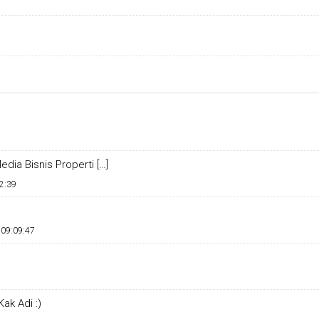
dia Bisnis Properti […]
2:39
 09:09:47
ak Adi :)