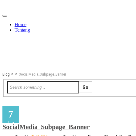
Home
Tentang
Berita
Bisnis
JOM
Promo
Refreshing
>
>
Blog
SocialMedia_Subpage_Banner
7
Jan
SocialMedia_Subpage_Banner