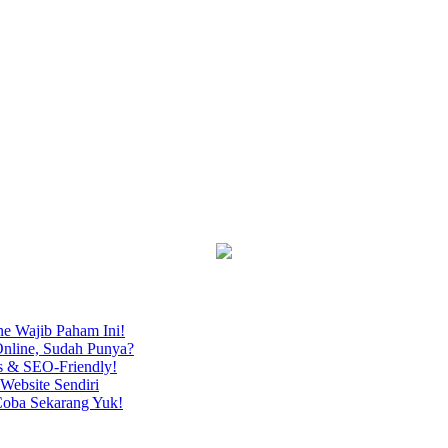
ne Wajib Paham Ini!
nline, Sudah Punya?
s & SEO-Friendly!
Website Sendiri
Coba Sekarang Yuk!