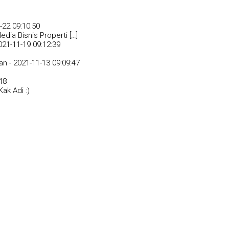
-22 09:10:50
dia Bisnis Properti […]
021-11-19 09:12:39
an -
2021-11-13 09:09:47
48
ak Adi :)